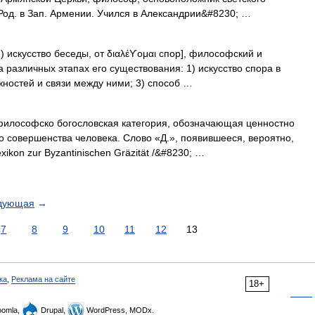
од. в Зап. Армении. Учился в Александрии&#8230; …
νη) искусство беседы, от διαλέϒομαι спор], философский и
 различных этапах его существования: 1) искусство спора в
жностей и связи между ними; 3) способ …
лософско богословская категория, обозначающая ценностно
о совершенства человека. Слово «Д.», появившееся, вероятно,
exikon zur Byzantinischen Gräzität /&#8230; …
дующая
→
7
8
9
10
11
12
13
ка
,
Реклама на сайте
18+
omla,
Drupal,
WordPress, MODx.