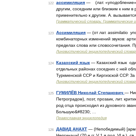
ассимиляция
— (лат. «уподобление»)
122
другим, соседним или близким к ним в 
применительно к другим. А. вызываетс
Грамматический словарь: Грамматические 
Ассимиляция
— (от лат. assimilatio 
123
комбинаторных изменений звуков: артик
пределах слова или словосочетания. П
Лингвистический энциклопедический словар
Казахский язык
— Казахский язык один
124
отдельных районах соседних с ней обл
Туркменской ССР и Киргизской ССР. За
Лингвистический энциклопедический словар
ГУМИЛЁВ Николай Степанович
— Ник
125
Петроградом), поэт, прозаик, лит. крит
род отца происходил из духовного звани
Большую&#8230; …
Православная энциклопедия
ДАВИД АНАХТ
— (Непобедимый) [арм.
126
Нергинаци] (70 е гг. V 1 я пол. VI в.)