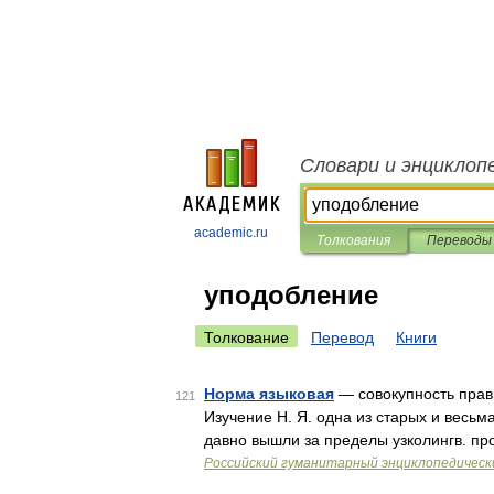
Словари и энциклоп
academic.ru
Толкования
Переводы
уподобление
Толкование
Перевод
Книги
Норма языковая
— совокупность прав
121
Изучение Н. Я. одна из старых и весьм
давно вышли за пределы узколингв. пр
Российский гуманитарный энциклопедическ