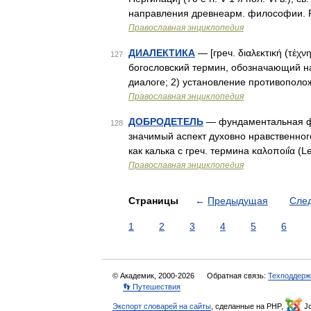
направления древнеарм. философии. Р
Православная энциклопедия
ДИАЛЕКТИКА
— [греч. διαλεκτική (τέχ
127
богословский термин, обозначающий на
диалоге; 2) установление противополо
Православная энциклопедия
ДОБРОДЕТЕЛЬ
— фундаментальная фи
128
значимый аспект духовно нравственног
как калька с греч. термина καλοποιΐα (L
Православная энциклопедия
Страницы
←
Предыдущая
Сле
1
2
3
4
5
6
© Академик, 2000-2026
Обратная связь:
Техподдерж
👣 Путешествия
Экспорт словарей на сайты
, сделанные на PHP,
Jo