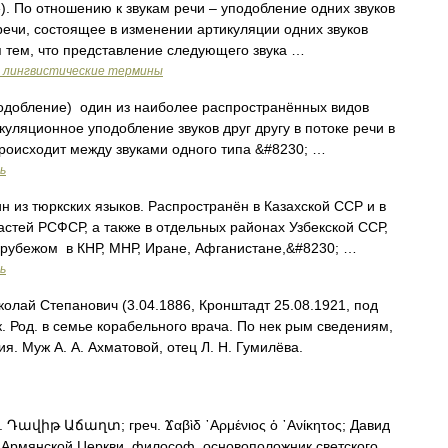
. По отношению к звукам речи – уподобление одних звуков
речи, состоящее в изменении артикуляции одних звуков
я тем, что представление следующего звука …
и лингвистические термины
уподобление) один из наиболее распространённых видов
уляционное уподобление звуков друг другу в потоке речи в
роисходит между звуками одного типа &#8230; …
ь
 из тюркских языков. Распространён в Казахской ССР и в
астей РСФСР, а также в отдельных районах Узбекской ССР,
 рубежом в КНР, МНР, Иране, Афганистане,&#8230; …
ь
олай Степанович (3.04.1886, Кронштадт 25.08.1921, под
ик. Род. в семье корабельного врача. По нек рым сведениям,
я. Муж А. А. Ахматовой, отец Л. Н. Гумилёва.
 Դավիթ Աճաղտ; греч. Ϫαβὶδ ᾿Αρμένιος ὁ ᾿Ανίκητος; Давид
, св. Армянской Церкви, философ, основоположник светского