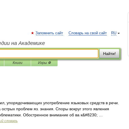
Запомнить сайт
Словарь на свой сайт
RU
едии на Академике
Найти!
Книги
Игры ⚽
ил, упорядочивающих употребление языковых средств в речи.
а острых проблем яз. знания. Споры вокруг этого явления
облематики. Обостренное внимание об ва к&#8230; …
ий словарь